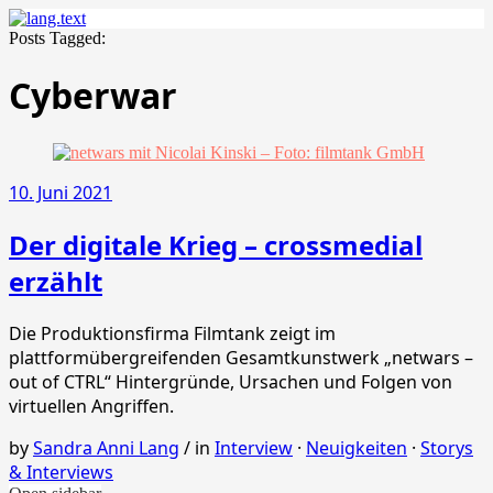
Posts Tagged:
Cyberwar
10. Juni 2021
Der digitale Krieg – crossmedial
erzählt
Die Produktionsfirma Filmtank zeigt im
plattformübergreifenden Gesamtkunstwerk „netwars –
out of CTRL“ Hintergründe, Ursachen und Folgen von
virtuellen Angriffen.
by
Sandra Anni Lang
/
in
Interview
·
Neuigkeiten
·
Storys
& Interviews