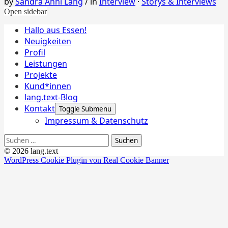
by
Sandra Anni Lang
/
in
Interview
·
Storys & Interviews
Open sidebar
Hallo aus Essen!
Neuigkeiten
Profil
Leistungen
Projekte
Kund*innen
lang.text-Blog
Kontakt
Toggle Submenu
Impressum & Datenschutz
Suchen
nach:
© 2026 lang.text
WordPress Cookie Plugin von Real Cookie Banner