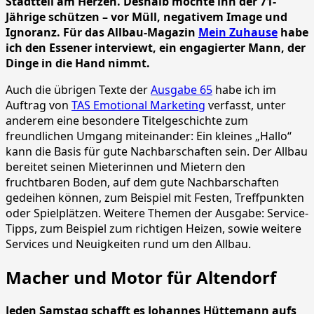
Stadtteil am Herzen. Deshalb möchte ihn der 71-
Jährige schützen – vor Müll, negativem Image und
Ignoranz.
Für das Allbau-Magazin
Mein Zuhause
habe
ich den Essener interviewt, ein engagierter Mann, der
Dinge in die Hand nimmt.
Auch die übrigen Texte der
Ausgabe 65
habe ich im
Auftrag von
TAS Emotional Marketing
verfasst, unter
anderem eine besondere Titelgeschichte zum
freundlichen Umgang miteinander: Ein kleines „Hallo“
kann die Basis für gute Nachbarschaften sein. Der Allbau
bereitet seinen Mieterinnen und Mietern den
fruchtbaren Boden, auf dem gute Nachbarschaften
gedeihen können, zum Beispiel mit Festen, Treffpunkten
oder Spielplätzen. Weitere Themen der Ausgabe: Service-
Tipps, zum Beispiel zum richtigen Heizen, sowie weitere
Services und Neuigkeiten rund um den Allbau.
Macher und Motor für Altendorf
Jeden Samstag schafft es Johannes Hüttemann aufs