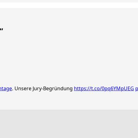
“
mtage
. Unsere Jury-Begründung
https://t.co/0pq6YMpUEG
p