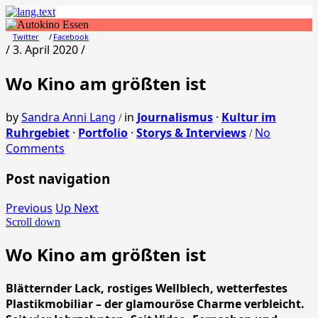
Twitter
Facebook
/ 3. April 2020 /
Wo Kino am größten ist
by
Sandra Anni Lang
in
Journalismus
·
Kultur im
/
Ruhrgebiet
·
Portfolio
·
Storys & Interviews
No
/
Comments
Post navigation
Previous
Up Next
Scroll down
Wo Kino am größten ist
Blätternder Lack, rostiges Wellblech, wetterfestes
Plastikmobiliar – der glamouröse Charme verbleicht.