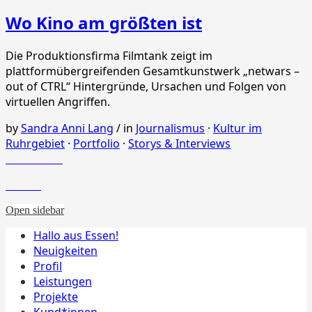
Wo Kino am größten ist
Die Produktionsfirma Filmtank zeigt im
plattformübergreifenden Gesamtkunstwerk „netwars –
out of CTRL“ Hintergründe, Ursachen und Folgen von
virtuellen Angriffen.
by
Sandra Anni Lang
/
in
Journalismus
·
Kultur im
Ruhrgebiet
·
Portfolio
·
Storys & Interviews
Load More
Loading
Open sidebar
Hallo aus Essen!
Neuigkeiten
Profil
Leistungen
Projekte
Kund*innen