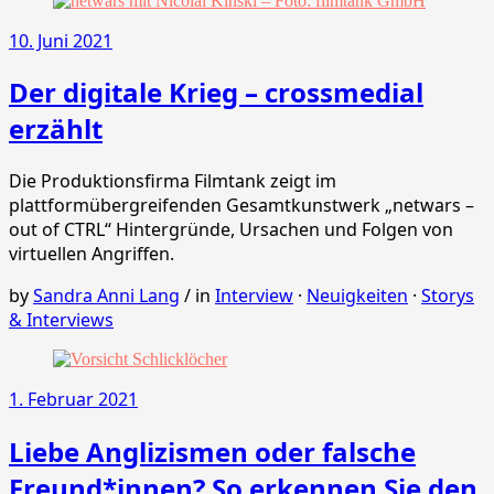
10. Juni 2021
Der digitale Krieg – crossmedial
erzählt
Die Produktionsfirma Filmtank zeigt im
plattformübergreifenden Gesamtkunstwerk „netwars –
out of CTRL“ Hintergründe, Ursachen und Folgen von
virtuellen Angriffen.
by
Sandra Anni Lang
/
in
Interview
·
Neuigkeiten
·
Storys
& Interviews
1. Februar 2021
Liebe Anglizismen oder falsche
Freund*innen? So erkennen Sie den